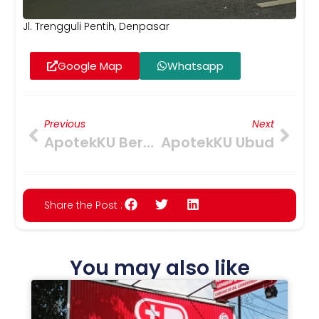
Jl. Trengguli Pentih, Denpasar
Google Map
Whatsapp
Previous
Next
ApotekKU Beraban
ApotekKU Ubud
Share the Post :
You may also like