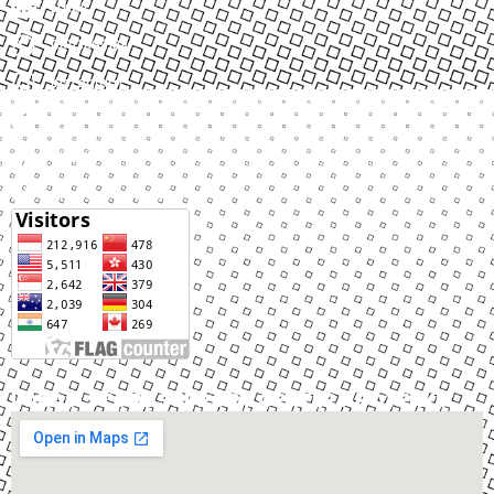
Email
08113868188
Instagram
Facebook
Tiktok
Linktree Apotekku
LOKASI STORE SUPPORT CENTER APOTEKKU