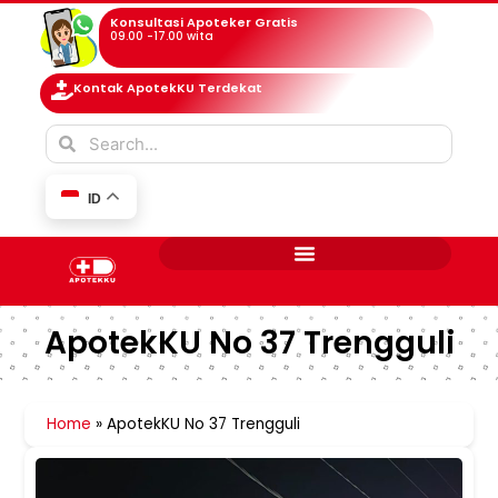
Konsultasi Apoteker Gratis
09.00 -17.00 wita
Kontak ApotekKU Terdekat
ID
ApotekKU No 37 Trengguli
Home
»
ApotekKU No 37 Trengguli