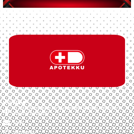
KONTAK
Jl. Bukit Tinggi No.18, Mengwitani, Kec. Mengwi, Kabupaten
Badung, Bali 80351
Email
08113868188